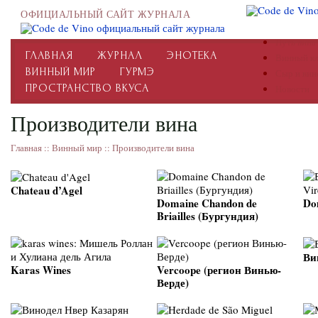
ОФИЦИАЛЬНЫЙ САЙТ ЖУРНАЛА
Путь вина
ГЛАВНАЯ
ЖУРНАЛ
ЭНОТЕКА
Винный к
ВИННЫЙ МИР
ГУРМЭ
Сыр и вин
ПРОСТРАНСТВО ВКУСА
Новости
Производители вина
Главная
::
Винный мир
::
Производители вина
Chateau d’Agel
Domaine Chandon de
Do
Briailles (Бургундия)
Ви
Karas Wines
Vercoope (регион Винью-
Верде)