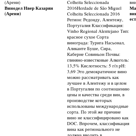
Винодел Нвер Казарян
Ма
(Арени)
вн
ест