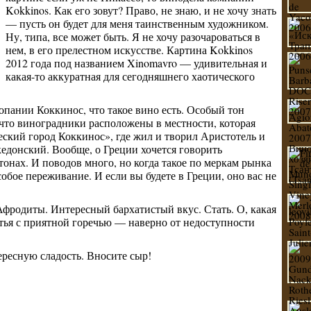
Kokkinos. Как его зовут? Право, не знаю, и не хочу знать
— пусть он будет для меня таинственным художником.
Ну, типа, все может быть. Я не хочу разочароваться в
нем, в его прелестном искусстве. Картина Kokkinos
2012 года под названием Xinomavro — удивительная и
какая-то аккуратная для сегодняшнего хаотического
опании Коккинос, что такое вино есть. Особый тон
 что виноградники расположены в местности, которая
ский город Коккинос», где жил и творил Аристотель и
едонский. Вообще, о Греции хочется говорить
онах. И поводов много, но когда такое по меркам рынка
обое переживание. И если вы будете в Греции, оно вас не
Афродиты. Интересный бархатистый вкус. Стать. О, какая
итья с приятной горечью — наверно от недоступности
ресную сладость. Вносите сыр!