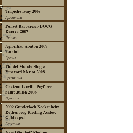
Trapiche Iscay 2006
Аргентина
Punset Barbaresco DOCG
Riserva 2007
Италия
Agioritiko Abaton 2007
Tsantali
Греция
Fin del Mundo Single
Vineyard Merlot 2008
Аргентина
Chateau Leoville Poyferre
Saint Julien 2008
Франция
2009 Gunderloch Nackenheim
Rothenberg Riesling Auslese
Goldkapsel
Германия
2009 Dönnhoff Riesling