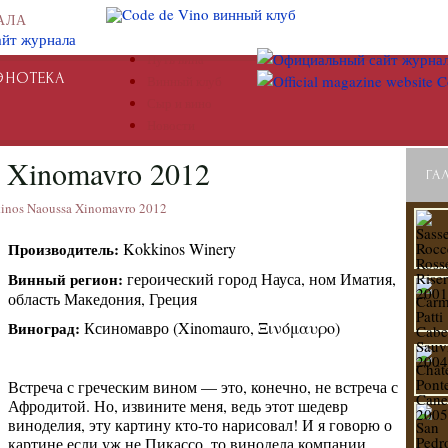
АЛА
Путь вина
ЭНОТЕКА
Винный клуб
Сыр и вино
Новости
 Xinomavro 2012
ГА
inos Naoussa Xinomavro 2012
Производитель:
Kokkinos Winery
Винный регион:
героический город Науса, ном Иматия,
область Македония, Греция
Виноград:
Ксиномавро (Xinomauro, Ξινόμαυρο)
Встреча с греческим вином — это, конечно, не встреча с
Афродитой. Но, извините меня, ведь этот шедевр
виноделия, эту картину кто-то нарисовал! И я говорю о
картине если уж не Пикассо, то винодела компании