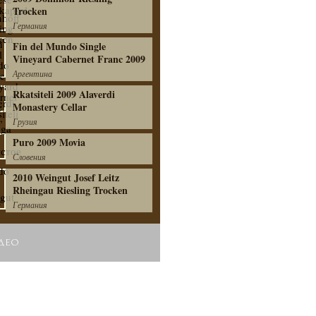
Trocken
Германия
Fin del Mundo Single
Vineyard Cabernet Franc 2009
Аргентина
Rkatsiteli 2009 Alaverdi
Monastery Cellar
Грузия
Puro 2009 Movia
Словения
2010 Weingut Josef Leitz
Rheingau Riesling Trocken
Германия
ДЕО