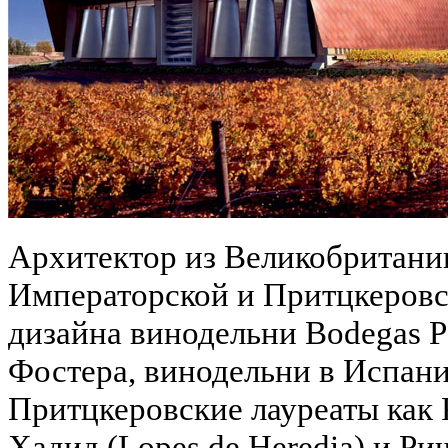
Архитектор из Великобритани
Императорской и Притцкеровс
дизайна винодельни Bodegas P
Фостера, винодельни в Испани
Притцкеровские лауреаты как Р
Хадид (Lopes de Heredia) и Рич