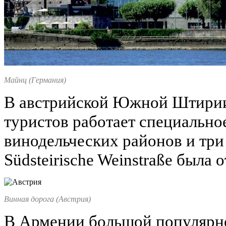
Майнц (Германия)
В австрийской Южной Штирии
туристов работает специальн
винодельческих районов и три
Südsteirische Weinstraße была 
Винная дорога (Австрия)
В Армении большой популярн