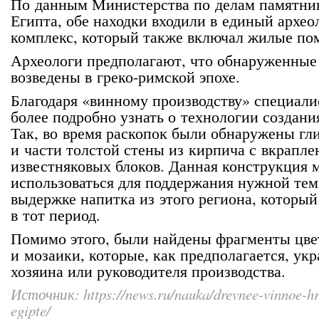
По данным Министерства по делам памятни
Египта, обе находки входили в единый архе
комплекс, который также включал жилые по
Археологи предполагают, что обнаруженные
возведены в греко-римской эпохе.
Благодаря «винному производству» специал
более подробно узнать о технологии создани
Так, во время раскопок были обнаружены г
и части толстой стены из кирпича с вкрапл
известняковых блоков. Данная конструкция 
использоваться для поддержания нужной те
выдержке напитка из этого региона, который
в тот период.
Помимо этого, были найдены фрагменты цве
и мозаики, которые, как предполагается, ук
хозяина или руководителя производства.
Источник: https://news.ru/nauka/drevnee-vinnoe-hra
egipte/