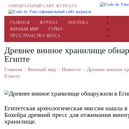
ОФИЦИАЛЬНЫЙ САЙТ ЖУРНАЛА
Путь вина
ГЛАВНАЯ
ЖУРНАЛ
ЭНОТЕКА
Винный к
ВИННЫЙ МИР
ГУРМЭ
Сыр и вин
ПРОСТРАНСТВО ВКУСА
Новости
Древнее винное хранилище обна
Египте
Главная
::
Винный мир
::
Новости
::
Древнее винное х
Египте
Египетская археологическая миссия нашла в
Бохейра древний пресс для отжимания виног
хранилище.